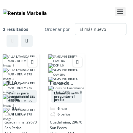
2 resultados
Ordenar por
VILLA
Flores de
LAVANDA DEL
Guadalmina –
Llamar para
Llamar para
preguntar el
preguntar el
MAR – REF: V
Ref: V 630
precio
precio
575
5
hab
6
hab
4
baños
6
baños
Guadalmina, 29670
Guadalmina, 29670
San Pedro
San Pedro