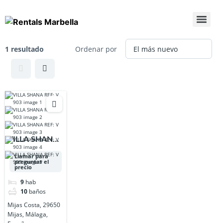
1 resultado
Ordenar por
VILLA SHANA
REF: V 903
Llamar para
preguntar el
precio
9
hab
10
baños
Mijas Costa, 29650
Mijas, Málaga,