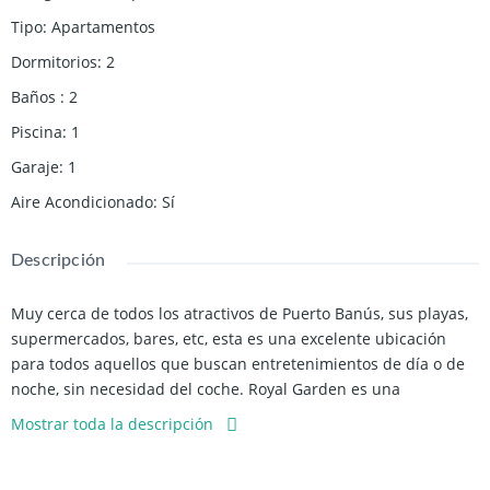
Tipo
:
Apartamentos
Dormitorios
:
2
Baños
:
2
Piscina
:
1
Garaje
:
1
Aire Acondicionado
:
Sí
Descripción
Muy cerca de todos los atractivos de Puerto Banús, sus playas,
supermercados, bares, etc, esta es una excelente ubicación
para todos aquellos que buscan entretenimientos de día o de
noche, sin necesidad del coche. Royal Garden es una
urbanización muy buena y segura con jardín y piscina
Mostrar toda la descripción
enormes. El apartamento disfruta de espléndidas vistas del
mar, está ubicado en la 4ª planta, es muy amplio, cómodo, tiene
2 dormitorios 2 baños, salón comedor grande, cocina