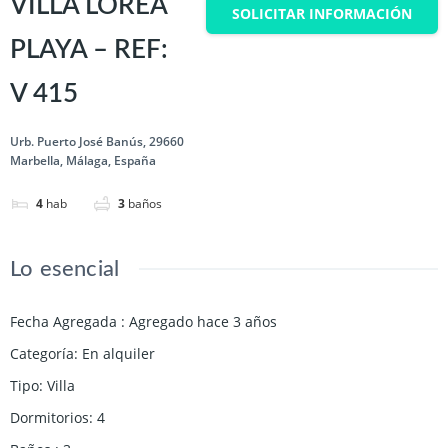
VILLA LOREA
SOLICITAR INFORMACIÓN
PLAYA – REF:
V 415
Urb. Puerto José Banús, 29660
Marbella, Málaga, España
4
hab
3
baños
Lo esencial
Fecha Agregada
:
Agregado hace 3 años
Categoría
:
En alquiler
Tipo
:
Villa
Dormitorios
:
4