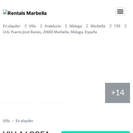
En alquiler
Villa
Andalucía
Málaga
Marbella
159
Urb. Puerto José Banús, 29660 Marbella, Málaga, España
+14
Salvar
Cuota
Villa
En alquiler