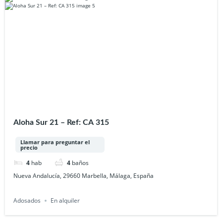
Aloha Sur 21 – Ref: CA 315
Llamar para preguntar el
precio
4
hab
4
baños
Nueva Andalucía, 29660 Marbella, Málaga, España
Adosados
En alquiler