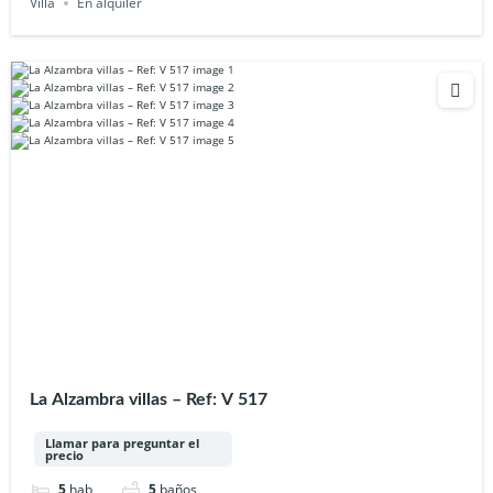
Villa
En alquiler
La Alzambra villas – Ref: V 517
Llamar para preguntar el
precio
5
hab
5
baños